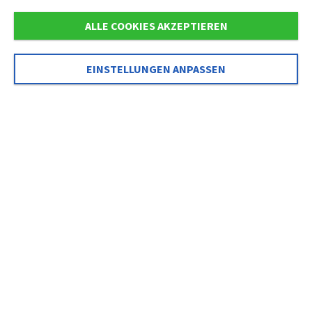
ALLE COOKIES AKZEPTIEREN
EINSTELLUNGEN ANPASSEN
B&B Adria in Corvara
Im Zeichen des Komforts
Die
Zimmer des B&B Adria
von
Corvara
in
Alta
Badia
verbinden die
Inspiration
der
Tradition
mit dem
Komfort
der
Gegenwart
. Das Einrichtungsdesign
orientiert sich am
alpinen Stil
und zeichnet sich durch
ein Spektrum neutraler und entspannender Farben aus,