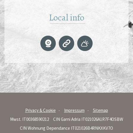
Local info
Privacy & Cookie
Impressum
Sitemap
Mwst. IT00368590212
CIN Garni Adria IT021026A1R7F4OSBW
CIN Wohnung Dependance IT021026B4RNKXKV7O