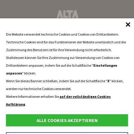
Die Website verwendet technische Cookies und Cookies von Drittanbietern.
Technische Cookies sind für das Funktionieren der Website unerlässlich und die
Zustimmung des Benutzers ist für ihre Verwendung nicht erforderlich.
Stattdessen können Sie Ihre Zustimmung zur Verwendung von Cookies von
Drittanbietern anpassen, indem Sie auf die Schaltfläche "
Einstellungen
anpassen
" klicken.
Wenn Sie dieses Banner schließen, indem Sie auf die Schaltfläche "
X
" klicken,
werden nur technische Cookies verwendet.
Weitere Informationen erhalten Sie
auf der vollständigen Cookies
Aufklärung
.
ALLE COOKIES AKZEPTIEREN