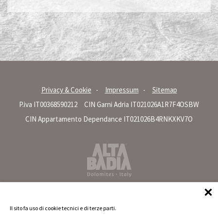
Privacy & Cookie
Impressum
Sitemap
P.iva IT00368590212
CIN Garni Adria IT021026A1R7F4OSBW
CIN Appartamento Dependance IT021026B4RNKXKV7O
Il sito fa uso di cookie tecnici e di terze parti.