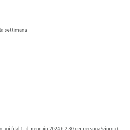
lla settimana
in poi (dal 1. di gennaio 2024 € 2,30 per persona/giorno).