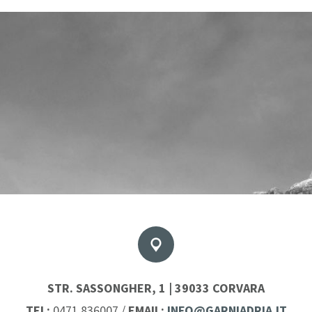
STR. SASSONGHER, 1 | 39033 CORVARA
TEL:
0471 836007
/
EMAIL:
INFO@GARNIADRIA.IT